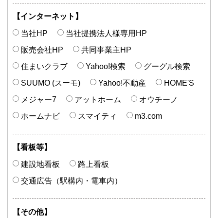
【インターネット】
当社HP
当社提携
法人様専用HP
販売会社HP
共同事業主HP
住まいクラブ
Yahoo!検索
グーグル検索
SUUMO (スーモ)
Yahoo!不動産
HOME'S
メジャー7
アットホーム
オウチーノ
ホームナビ
スマイティ
m3.com
【看板等】
建設地看板
路上看板
交通広告
（駅構内・電車内）
【その他】