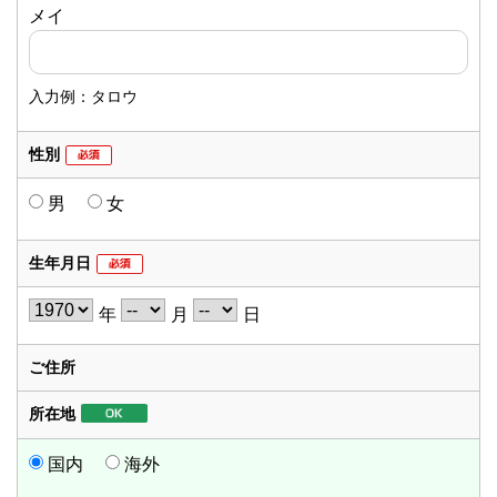
メイ
入力例：タロウ
性別
男
女
生年月日
年
月
日
ご住所
所在地
国内
海外