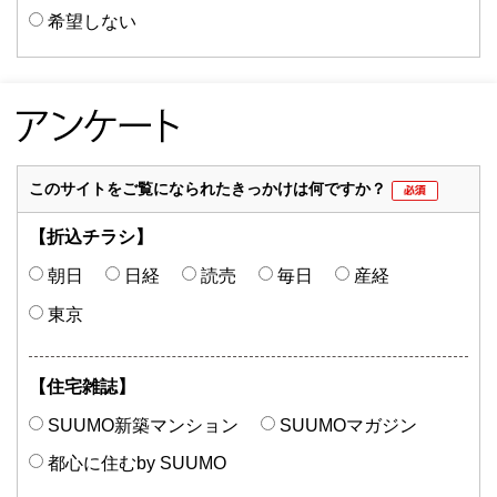
希望しない
このサイトを
ご覧になられた
きっかけは何ですか？
【折込チラシ】
朝日
日経
読売
毎日
産経
東京
【住宅雑誌】
SUUMO
新築マンション
SUUMOマガジン
都心に住む
by SUUMO